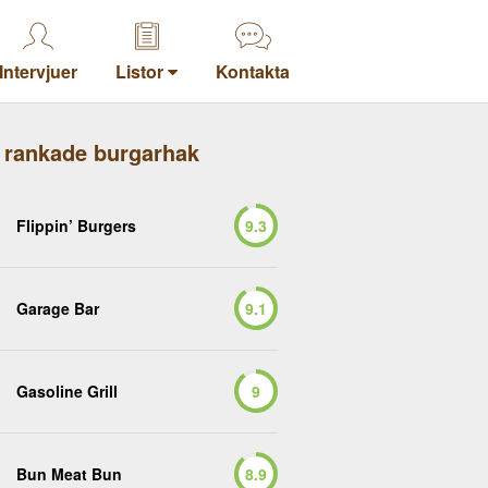
Intervjuer
Listor
Kontakta
 rankade burgarhak
Flippin’ Burgers
9.3
Garage Bar
9.1
Gasoline Grill
9
Bun Meat Bun
8.9