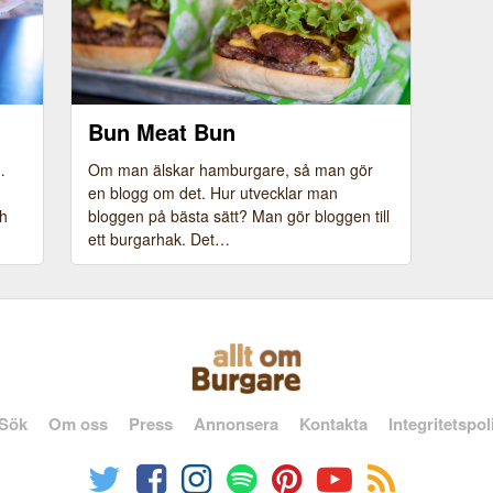
Bun Meat Bun
En dubbel Bunburger skämtar man inte om.
…
Om man älskar hamburgare, så man gör
Beställs gärna ”Extra fin”.
en blogg om det. Hur utvecklar man
ch
bloggen på bästa sätt? Man gör bloggen till
ett burgarhak. Det…
Sök
Om oss
Press
Annonsera
Kontakta
Integritetspol