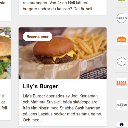
ssta
restaurangen. Vad är en Håll käften-
.
burgare undrar du kanske? Det är helt…
Recensioner
Lily’s Burger
till
Lily’s Burger öppnades av Joel Kinnaman
igt
och Mahmut Suvakci, båda skådespelare
föll
från filmtrilogin med Snabba Cash baserad
på Jens Lapidus böcker med samma namn.
Och med…