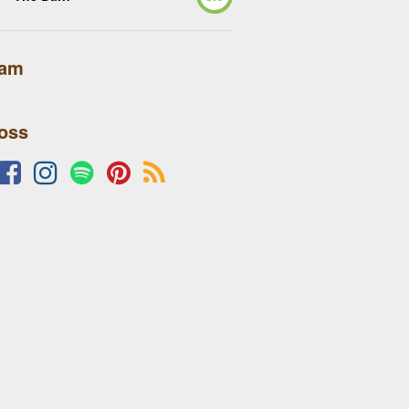
lam
 oss