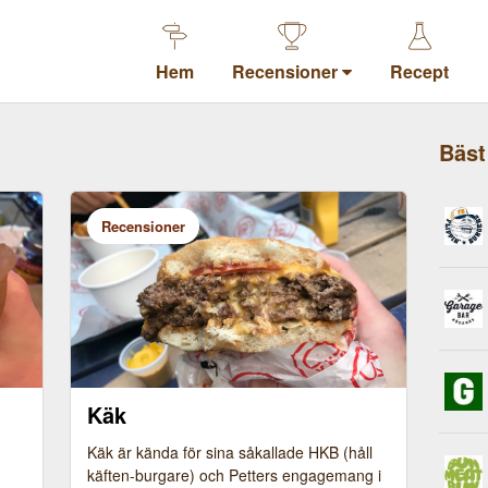
Hem
Recensioner
Recept
Bäst
Recensioner
Käk
Käk är kända för sina såkallade HKB (håll
käften-burgare) och Petters engagemang i