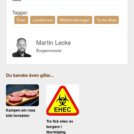
Taggar:
Ehec
Landskrona
Miljöförvaltningen
Tycho Brae
Martin Lecke
Burgarmonster
Du kanske även gillar...
Kampen om rosa
kött fortsätter
Tre fick ehec av
burgare i
Norrköping