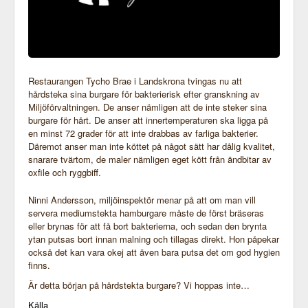
Restaurangen Tycho Brae i Landskrona tvingas nu att
hårdsteka sina burgare för bakterierisk efter granskning av
Miljöförvaltningen. De anser nämligen att de inte steker sina
burgare för hårt. De anser att innertemperaturen ska ligga på
en minst 72 grader för att inte drabbas av farliga bakterier.
Däremot anser man inte köttet på något sätt har dålig kvalitet,
snarare tvärtom, de maler nämligen eget kött från ändbitar av
oxfile och ryggbiff.
Ninni Andersson, miljöinspektör menar på att om man vill
servera mediumstekta hamburgare måste de först bräseras
eller brynas för att få bort bakterierna, och sedan den brynta
ytan putsas bort innan malning och tillagas direkt. Hon påpekar
också det kan vara okej att även bara putsa det om god hygien
finns.
Är detta början på hårdstekta burgare? Vi hoppas inte…
Källa