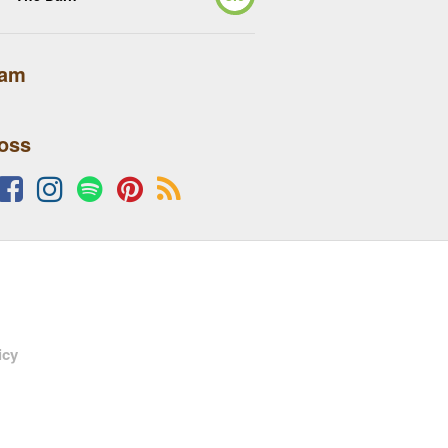
lam
 oss
icy