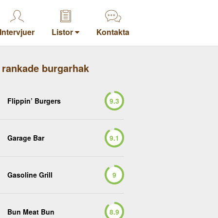
Intervjuer
Listor
Kontakta
 rankade burgarhak
Flippin’ Burgers
9.3
Garage Bar
9.1
Gasoline Grill
9
Bun Meat Bun
8.9