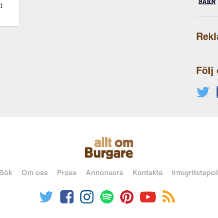
t
Rek
Följ
Sök
Om oss
Press
Annonsera
Kontakta
Integritetspol