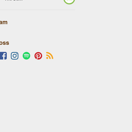
lam
 oss