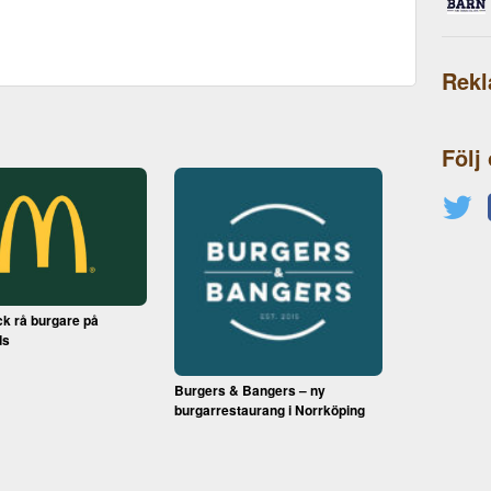
Rek
Följ
ck rå burgare på
ds
Burgers & Bangers – ny
burgarrestaurang i Norrköping