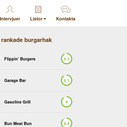
Intervjuer
Listor
Kontakta
 rankade burgarhak
Flippin’ Burgers
9.3
Garage Bar
9.1
Gasoline Grill
9
Bun Meat Bun
8.9