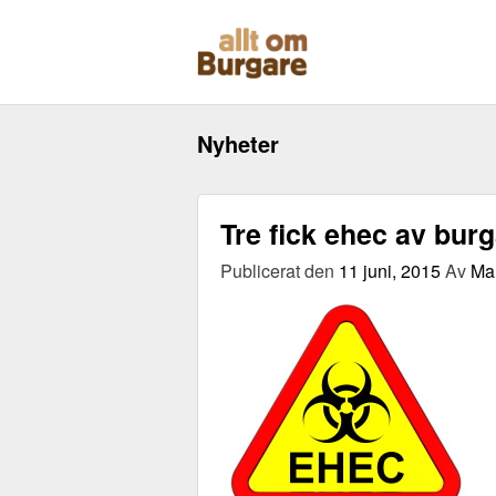
Skippa
till
innehåll
Nyheter
Tre fick ehec av bur
Publicerat den
11 juni, 2015
Av
Mar