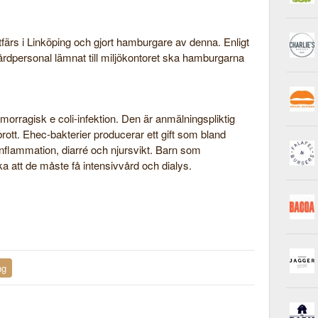
tfärs i Linköping och gjort hamburgare av denna. Enligt
rdpersonal lämnat till miljökontoret ska hamburgarna
morragisk e coli-infektion. Den är anmälningspliktig
brott. Ehec-bakterier producerar ett gift som bland
nflammation, diarré och njursvikt. Barn som
ka att de måste få intensivvård och dialys.
ng