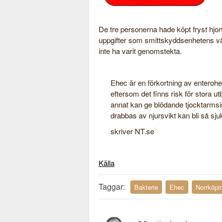
De tre personerna hade köpt fryst hjor
uppgifter som smittskyddsenhetens vå
inte ha varit genomstekta.
Ehec är en förkortning av enterohe
eftersom det finns risk för stora ut
annat kan ge blödande tjocktarmsi
drabbas av njursvikt kan bli så sju
skriver NT.se
Källa
Taggar:
Bakterie
Ehec
Norrköpi