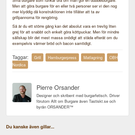
Små burgare som funkar bra om man gör en dubbelburgare.
Men att göra burgare för en eller två personer ser vi den nog
mer klyddig då konstruktionen inte tillåter att ta av
grillpannorna för rengöring.
Så är du ett större gäng kan det absolut vara en trevlig liten
grej för att snabbt och enkelt göra köttpuckar. Men för mindre
sällskap blir det mest massa onödigt att städa efteråt om du
exempelvis värmer bröd och bacon samtidigt.
Taggar:
Grill
Hamburgerpress
Matlagning
OBH
Nordica
Pierre Orsander
Designer och skribent med burgarfetisch. Driver
förutom Allt om Burgare även Tastiskt.se och
byrån ORSANDER™
Du kanske även gillar...