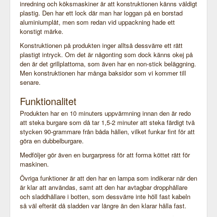
inredning och köksmaskiner är att konstruktionen känns väldigt
plastig. Den har ett lock där man har loggan på en borstad
aluminiumplåt, men som redan vid uppackning hade ett
konstigt märke.
Konstruktionen på produkten inger alltså dessvärre ett rätt
plastigt intryck. Om det är någonting som dock känns okej på
den är det grillplattorna, som även har en non-stick beläggning.
Men konstruktionen har många baksidor som vi kommer till
senare.
Funktionalitet
Produkten har en 10 minuters uppvärmning innan den är redo
att steka burgare som då tar 1,5-2 minuter att steka färdigt två
stycken 90-grammare från båda hållen, vilket funkar fint för att
göra en dubbelburgare.
Medföljer gör även en burgarpress för att forma köttet rätt för
maskinen.
Övriga funktioner är att den har en lampa som indikerar när den
är klar att användas, samt att den har avtagbar dropphållare
och sladdhållare i botten, som dessvärre inte höll fast kabeln
så väl efteråt då sladden var längre än den klarar hålla fast.