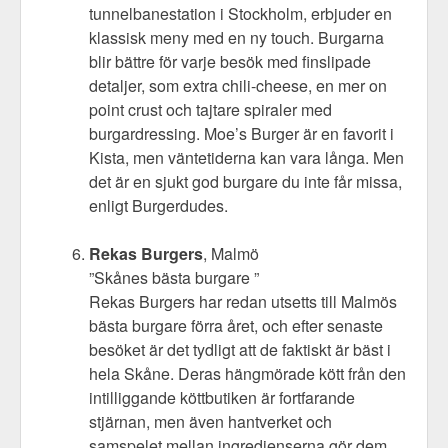
tunnelbanestation i Stockholm, erbjuder en
klassisk meny med en ny touch. Burgarna
blir bättre för varje besök med finslipade
detaljer, som extra chili-cheese, en mer on
point crust och tajtare spiraler med
burgardressing. Moe’s Burger är en favorit i
Kista, men väntetiderna kan vara långa. Men
det är en sjukt god burgare du inte får missa,
enligt Burgerdudes.
Rekas Burgers
, Malmö
”Skånes bästa burgare ”
Rekas Burgers har redan utsetts till Malmös
bästa burgare förra året, och efter senaste
besöket är det tydligt att de faktiskt är bäst i
hela Skåne. Deras hängmörade kött från den
intilliggande köttbutiken är fortfarande
stjärnan, men även hantverket och
samspelet mellan ingredienserna gör dem