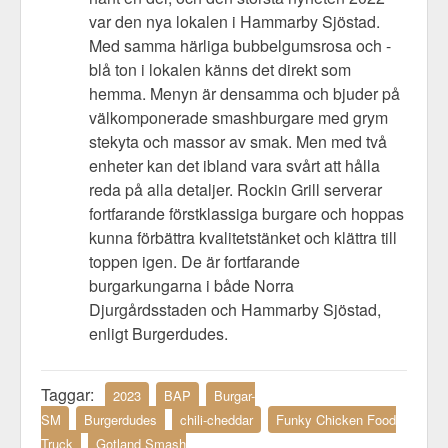
var den nya lokalen i Hammarby Sjöstad.
Med samma härliga bubbelgumsrosa och -
blå ton i lokalen känns det direkt som
hemma. Menyn är densamma och bjuder på
välkomponerade smashburgare med grym
stekyta och massor av smak. Men med två
enheter kan det ibland vara svårt att hålla
reda på alla detaljer. Rockin Grill serverar
fortfarande förstklassiga burgare och hoppas
kunna förbättra kvalitetstänket och klättra till
toppen igen. De är fortfarande
burgarkungarna i både Norra
Djurgårdsstaden och Hammarby Sjöstad,
enligt Burgerdudes.
Taggar:
2023
BAP
Burgar-
SM
Burgerdudes
chili-cheddar
Funky Chicken Food
Truck
Gotland Smash