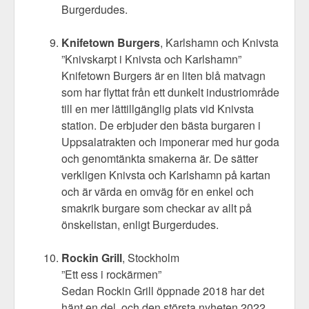
Burgerdudes.
Knifetown Burgers
, Karlshamn och Knivsta
”Knivskarpt i Knivsta och Karlshamn”
Knifetown Burgers är en liten blå matvagn
som har flyttat från ett dunkelt industriområde
till en mer lättillgänglig plats vid Knivsta
station. De erbjuder den bästa burgaren i
Uppsalatrakten och imponerar med hur goda
och genomtänkta smakerna är. De sätter
verkligen Knivsta och Karlshamn på kartan
och är värda en omväg för en enkel och
smakrik burgare som checkar av allt på
önskelistan, enligt Burgerdudes.
Rockin Grill
, Stockholm
”Ett ess i rockärmen”
Sedan Rockin Grill öppnade 2018 har det
hänt en del, och den största nyheten 2022