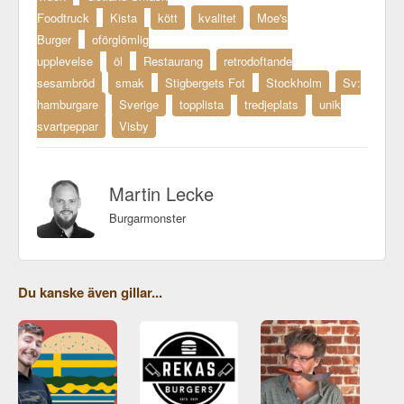
Foodtruck
Kista
kött
kvalitet
Moe's
Burger
oförglömlig
upplevelse
öl
Restaurang
retrodoftande
sesambröd
smak
Stigbergets Fot
Stockholm
Sv:
hamburgare
Sverige
topplista
tredjeplats
unik
svartpeppar
Visby
Martin Lecke
Burgarmonster
Du kanske även gillar...