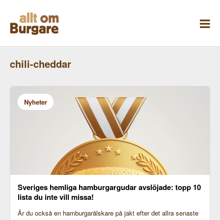
Skippa
till
innehåll
chili-cheddar
Nyheter
Sveriges hemliga hamburgargudar avslöjade: topp 10
lista du inte vill missa!
Är du också en hamburgarälskare på jakt efter det allra senaste