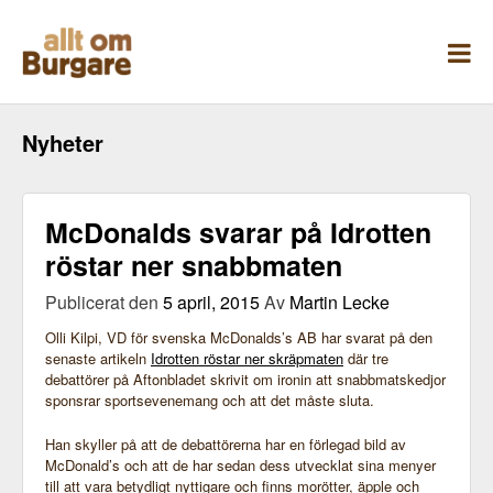
Skippa
till
innehåll
Nyheter
McDonalds svarar på Idrotten
röstar ner snabbmaten
Publicerat den
5 april, 2015
Av
Martin Lecke
Olli Kilpi, VD för svenska McDonalds’s AB har svarat på den
senaste artikeln
Idrotten röstar ner skräpmaten
där tre
debattörer på Aftonbladet skrivit om ironin att snabbmatskedjor
sponsrar sportsevenemang och att det måste sluta.
Han skyller på att de debattörerna har en förlegad bild av
McDonald’s och att de har sedan dess utvecklat sina menyer
till att vara betydligt nyttigare och finns morötter, äpple och