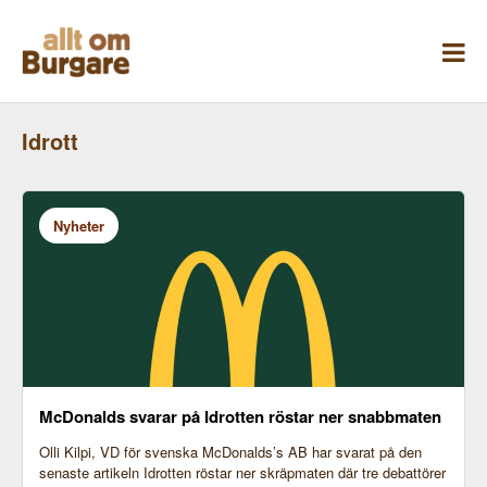
Skippa
till
innehåll
Idrott
Nyheter
McDonalds svarar på Idrotten röstar ner snabbmaten
Olli Kilpi, VD för svenska McDonalds’s AB har svarat på den
senaste artikeln Idrotten röstar ner skräpmaten där tre debattörer