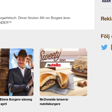
Rek
rgarfetisch. Driver förutom Allt om Burgare även
SANDER™
Följ
 Bästa Burgare säsong
McDonalds lanserar
 april
nutellaburgare