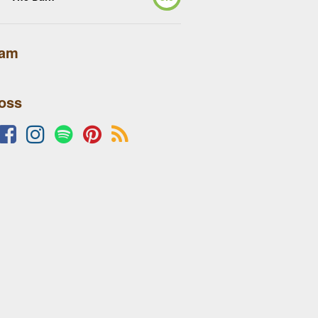
lam
 oss