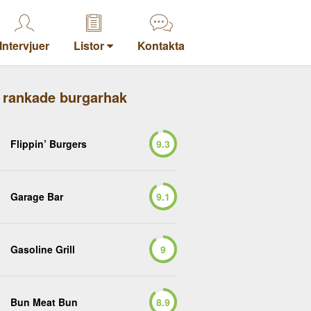
Intervjuer
Listor
Kontakta
 rankade burgarhak
Flippin’ Burgers
9.3
Garage Bar
9.1
Gasoline Grill
9
Bun Meat Bun
8.9