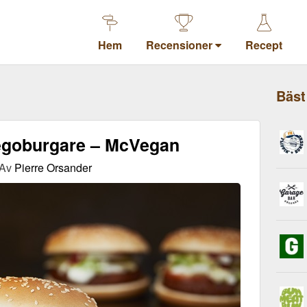
Hem
Recensioner
Recept
Bäst
egoburgare – McVegan
Av
Pierre Orsander