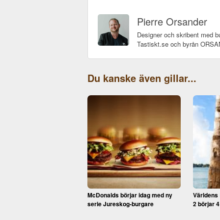
Pierre Orsander
Designer och skribent med bu
Tastiskt.se och byrån OR
Du kanske även gillar...
McDonalds börjar idag med ny
Världens
serie Jureskog-burgare
2 börjar 4