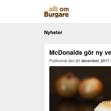
Skippa
till
innehåll
Nyheter
McDonalds gör ny v
Publicerat den
21 december, 2017