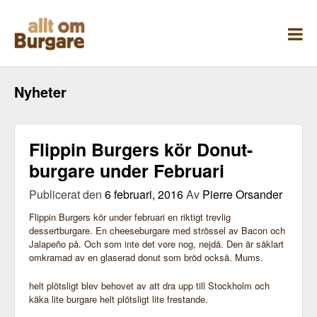
Skippa
till
innehåll
Nyheter
Flippin Burgers kör Donut-
burgare under Februari
Publicerat den
6 februari, 2016
Av
Pierre Orsander
Flippin Burgers kör under februari en riktigt trevlig
dessertburgare. En cheeseburgare med strössel av Bacon och
Jalapeño på. Och som inte det vore nog, nejdå. Den är såklart
omkramad av en glaserad donut som bröd också. Mums.
helt plötsligt blev behovet av att dra upp till Stockholm och
käka lite burgare helt plötsligt lite frestande.