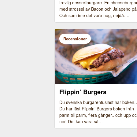
trevlig dessertburgare. En cheeseburga
med strössel av Bacon och Jalapeño på
Och som inte det vore nog, nejdå….
Recensioner
Flippin’ Burgers
Bild från senare tillfälle, på deras
Du svenska burgarentusiast har boken
Cheeseburger
Du har läst Flippin’ Burgers boken från
pärm till pärm, flera gånger.. och upp o
ner. Det kan vara så…