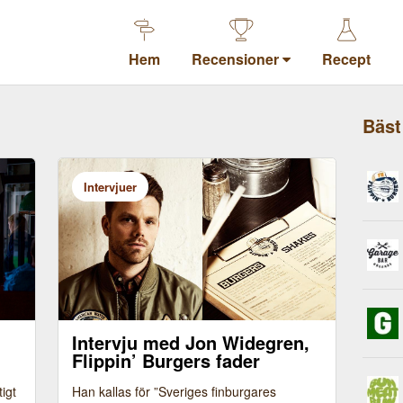
Hem
Recensioner
Recept
Bäst
Intervjuer
-
Intervju med Jon Widegren,
Flippin’ Burgers fader
Bild: Pressbilder, Flippin’ Burgers
igt
Han kallas för ”Sveriges finburgares