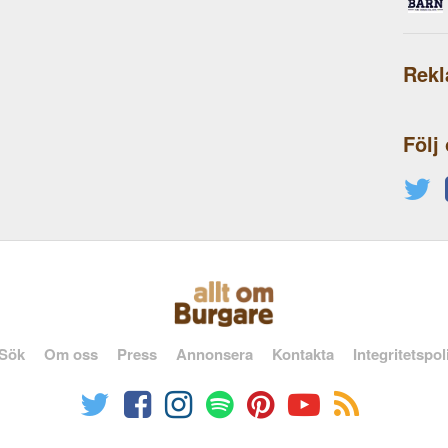
Rek
Följ
Sök
Om oss
Press
Annonsera
Kontakta
Integritetspol