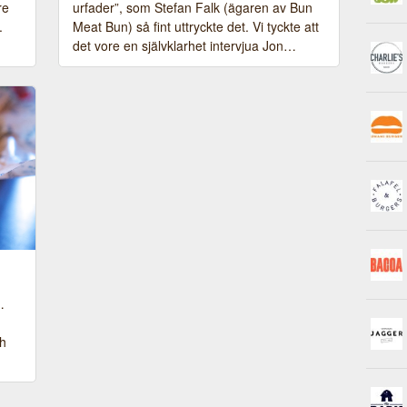
re
urfader”, som Stefan Falk (ägaren av Bun
.
Meat Bun) så fint uttryckte det. Vi tyckte att
det vore en självklarhet intervjua Jon…
…
ch