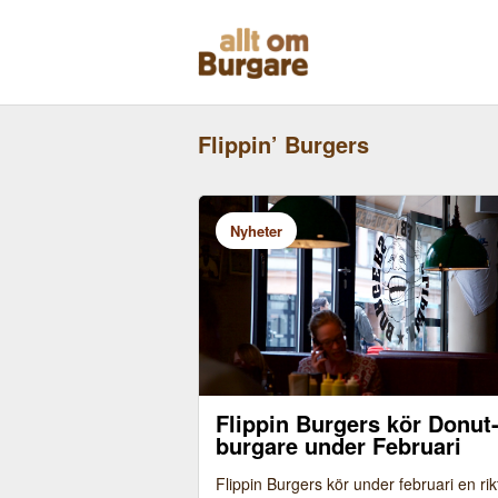
Skippa
till
innehåll
Flippin’ Burgers
Nyheter
Flippin Burgers kör Donut
burgare under Februari
Flippin Burgers kör under februari en rikt