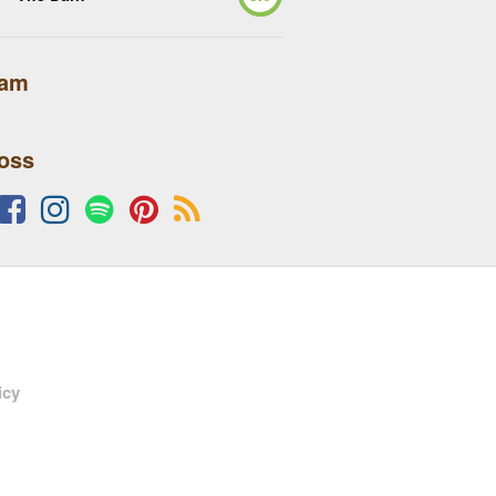
lam
 oss
icy