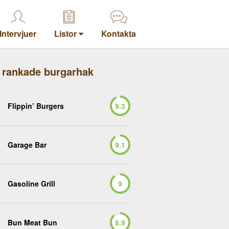
Intervjuer
Listor
Kontakta
 rankade burgarhak
Flippin’ Burgers
9.3
Garage Bar
9.1
Gasoline Grill
9
Bun Meat Bun
8.9