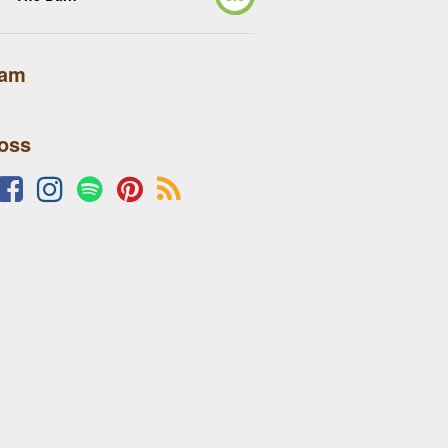
lam
 oss