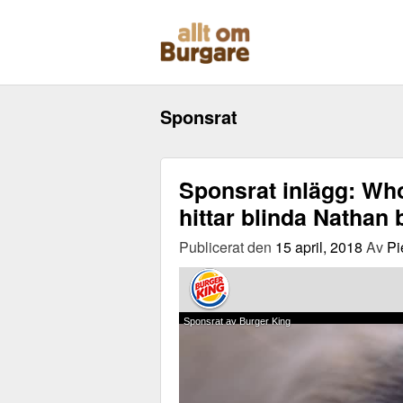
Skippa
till
innehåll
Sponsrat
Sponsrat inlägg: W
hittar blinda Nathan
Publicerat den
15 april, 2018
Av
Pi