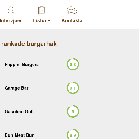
Intervjuer
Listor
Kontakta
 rankade burgarhak
Flippin’ Burgers
9.3
Garage Bar
9.1
Gasoline Grill
9
Bun Meat Bun
8.9