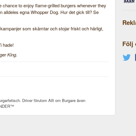
he chance to enjoy flame-grilled burgers whenever they
sin alldeles egna Whopper Dog. Hur det gick till? Se
Rek
a kampanjer som skämtar och stojar friskt och härligt,
Följ
i hade!
ger King.
rgarfetisch. Driver förutom Allt om Burgare även
SANDER™