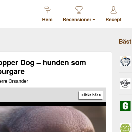
Hem
Recensioner
Recept
Bäst
hopper Dog – hunden som
 burgare
erre Orsander