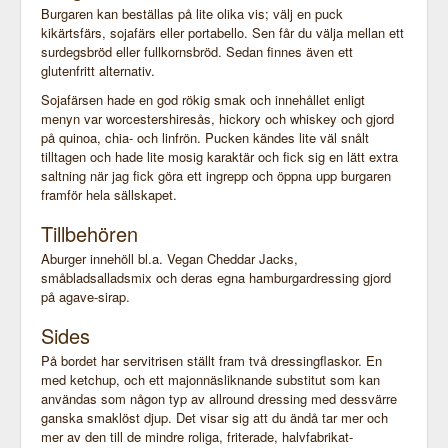
Burgaren kan beställas på lite olika vis; välj en puck
kikärtsfärs, sojafärs eller portabello. Sen får du välja mellan ett
surdegsbröd eller fullkornsbröd. Sedan finnes även ett
glutenfritt alternativ.
Sojafärsen hade en god rökig smak och innehållet enligt
menyn var worcestershiresås, hickory och whiskey och gjord
på quinoa, chia- och linfrön. Pucken kändes lite väl snålt
tilltagen och hade lite mosig karaktär och fick sig en lätt extra
saltning när jag fick göra ett ingrepp och öppna upp burgaren
framför hela sällskapet.
Tillbehören
Aburger innehöll bl.a. Vegan Cheddar Jacks,
småbladsalladsmix och deras egna hamburgardressing gjord
på agave-sirap.
Sides
På bordet har servitrisen ställt fram två dressingflaskor. En
med ketchup, och ett majonnäsliknande substitut som kan
användas som någon typ av allround dressing med dessvärre
ganska smaklöst djup. Det visar sig att du ändå tar mer och
mer av den till de mindre roliga, friterade, halvfabrikat-