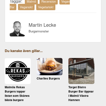
Taggar:
Malmö
Recension
Vegan
Bar
Veganskt
Vegetariskt
Martin Lecke
Burgarmonster
Du kanske även gillar...
Charlies Burgers
Malmös Rekas
Torget Bistro
Burgers toppar
Burger Bar öppnar
listan som Skånes
i Malmö Västra
bästa burgare
Hamnen