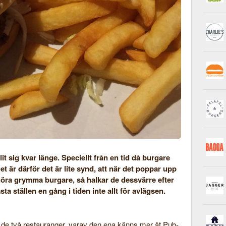
it sig kvar länge. Speciellt från en tid då burgare
et är därför det är lite synd, att när det poppar upp
 göra grymma burgare, så halkar de dessvärre efter
ta ställen en gång i tiden inte allt för avlägsen.
ar de två restauranger, varav den ena känns mer åt Pub-