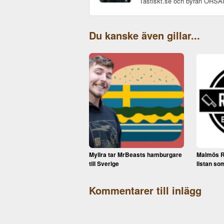
Tastiskt.se och byrån OR
Du kanske även gillar...
Myllra tar MrBeasts hamburgare
Malmös R
till Sverige
listan so
Kommentarer till inlägg