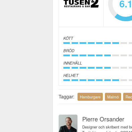
6.
KÖTT
BRÖD
INNEHÅLL
HELHET
Taggar:
Hamburgare
Malmö
Rec
Pierre Orsander
Designer och skribent med bu