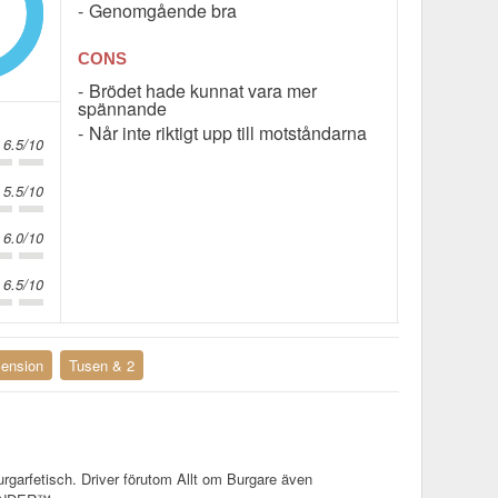
1
Genomgående bra
CONS
Brödet hade kunnat vara mer
spännande
Når inte riktigt upp till motståndarna
6.5/10
5.5/10
6.0/10
6.5/10
ension
Tusen & 2
rgarfetisch. Driver förutom Allt om Burgare även