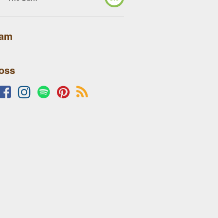
lam
 oss