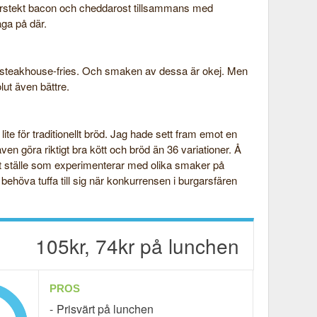
perstekt bacon och cheddarost tillsammans med
aga på där.
a steakhouse-fries. Och smaken av dessa är okej. Men
ut även bättre.
lite för traditionellt bröd. Jag hade sett fram emot en
en göra riktigt bra kött och bröd än 36 variationer. Å
tt ställe som experimenterar med olika smaker på
ehöva tuffa till sig när konkurrensen i burgarsfären
105kr, 74kr på lunchen
PROS
Prisvärt på lunchen