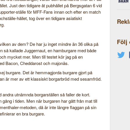
llet. Just den tidigare åt pubhållet på Bergsgatan 6 vid
supporter-ställe för MFF-Fans innan och efter en match
hställe-hållet, tog över en tidigare asiatiskt
Rek
rg.
Följ
 vilken av dem? De har ju inget mindre än 36 olika på
en så kallade Juggernaut, en hamburgare med både
och mycket mer. Men till testet kör jag på en
med Bacon, Cheddarost och majonäs.
okej burgare. Det är hemmagjorda burgare gjort på
utan är mer av ett klassiskt borgarbröd med sesamfröd.
 andra utnämnda borgarställen så faller de kort.
 gång i tiden. Men när burgaren har gått från mat till
menthaler-metoden, då är inte längre flaggan på sin
finierar en bra burgare.