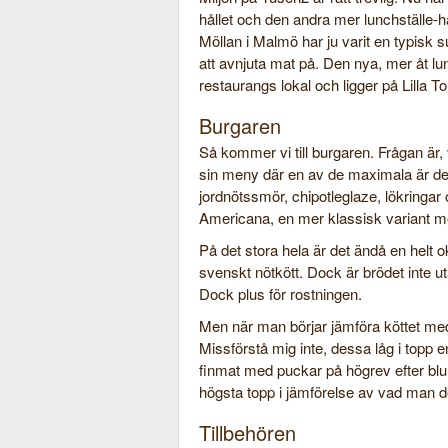
hållet och den andra mer lunchställe-hå
Möllan i Malmö har ju varit en typisk 
att avnjuta mat på. Den nya, mer åt lunc
restaurangs lokal och ligger på Lilla To
Burgaren
Så kommer vi till burgaren. Frågan är,
sin meny där en av de maximala är d
jordnötssmör, chipotleglaze, lökringar 
Americana, en mer klassisk variant 
På det stora hela är det ändå en helt 
svenskt nötkött. Dock är brödet inte 
Dock plus för rostningen.
Men när man börjar jämföra köttet med
Missförstå mig inte, dessa låg i topp en
finmat med puckar på högrev efter blu
högsta topp i jämförelse av vad man de
Tillbehören