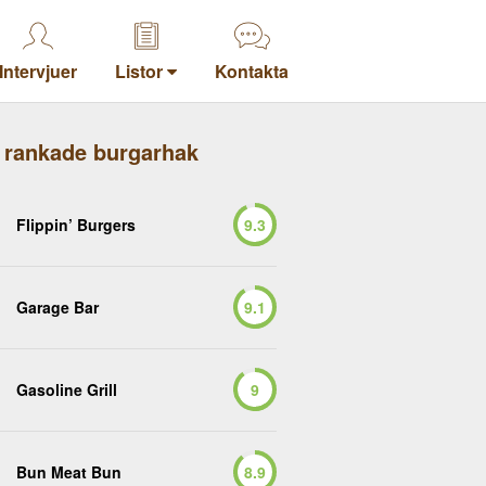
Intervjuer
Listor
Kontakta
 rankade burgarhak
Flippin’ Burgers
9.3
Garage Bar
9.1
Gasoline Grill
9
Bun Meat Bun
8.9