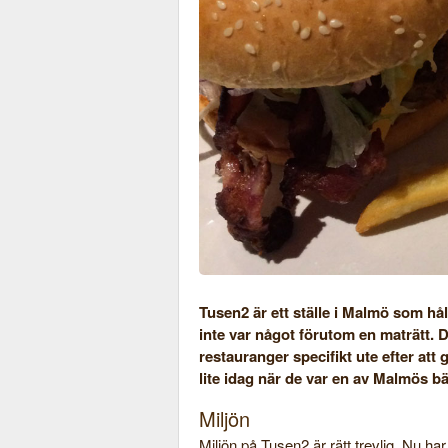
Tusen2 är ett ställe i Malmö som håll
inte var något förutom en maträtt. D
restauranger specifikt ute efter att
lite idag när de var en av Malmös bäs
Miljön
Miljön på Tusen2 är rätt trevlig. Nu h