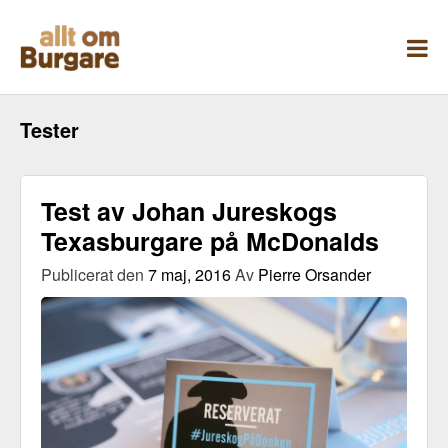
Skippa
till
innehåll
Tester
Test av Johan Jureskogs
Texasburgare på McDonalds
Publicerat den
7 maj, 2016
Av
Pierre Orsander