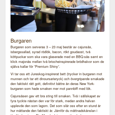
Burgaren
Burgaren som serveras 3 – 23 maj består av cajunsås,
isbergssallad, syrad rödlök, bacon, rökt goudaost, två
köttpuckar som ska vara glaserade med en BBQ-sås samt en
klick majonäs mellan två briocheinspirerade brödhalvor som de
själva kallar för ”Premium Shiny”.
Vi tar oss ett Jureskog-inspirerat bett (trycker in burgaren mot
munnen och tar ett dinoursarieryck) och övergripande smakade
den faktiskt rätt gott, definitivt bättre än deras New York-
burgaren som hade smaken mer mot pannbiff med lök.
Cajunsåsen gav ett bra sting till smaken. Två i sällskapet av
fyra tyckte nästan den var för stark, medan andra halvan
upplevde den som lagom. Det som slår oss efter en stund är
hur mättande den faktiskt är. Jämför du mättnadskänslan i