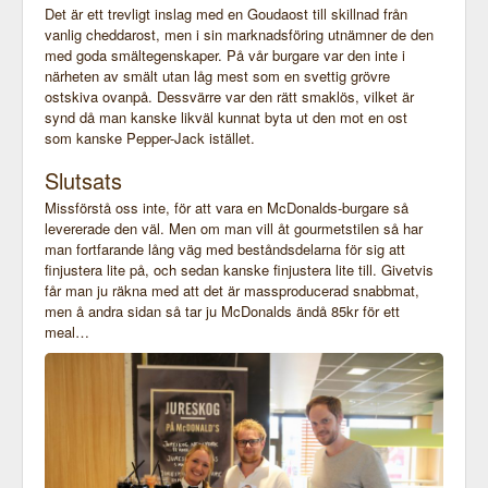
Det är ett trevligt inslag med en Goudaost till skillnad från
vanlig cheddarost, men i sin marknadsföring utnämner de den
med goda smältegenskaper. På vår burgare var den inte i
närheten av smält utan låg mest som en svettig grövre
ostskiva ovanpå. Dessvärre var den rätt smaklös, vilket är
synd då man kanske likväl kunnat byta ut den mot en ost
som kanske Pepper-Jack istället.
Slutsats
Missförstå oss inte, för att vara en McDonalds-burgare så
levererade den väl. Men om man vill åt gourmetstilen så har
man fortfarande lång väg med beståndsdelarna för sig att
finjustera lite på, och sedan kanske finjustera lite till. Givetvis
får man ju räkna med att det är massproducerad snabbmat,
men å andra sidan så tar ju McDonalds ändå 85kr för ett
meal…