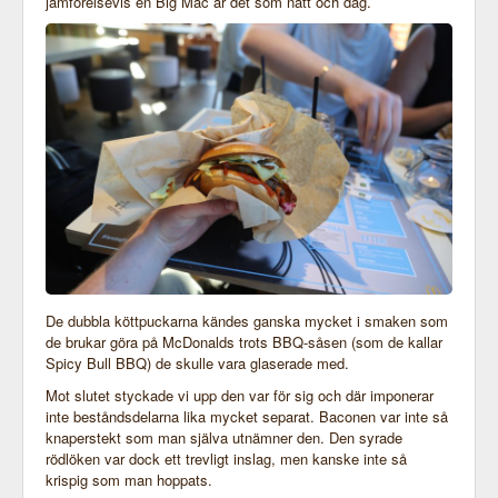
jämförelsevis en Big Mac är det som natt och dag.
De dubbla köttpuckarna kändes ganska mycket i smaken som
de brukar göra på McDonalds trots BBQ-såsen (som de kallar
Spicy Bull BBQ) de skulle vara glaserade med.
Mot slutet styckade vi upp den var för sig och där imponerar
inte beståndsdelarna lika mycket separat. Baconen var inte så
knaperstekt som man själva utnämner den. Den syrade
rödlöken var dock ett trevligt inslag, men kanske inte så
krispig som man hoppats.