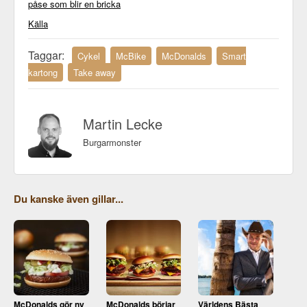
påse som blir en bricka
Källa
Taggar:
Cykel
McBike
McDonalds
Smart
kartong
Take away
Martin Lecke
Burgarmonster
Du kanske även gillar...
McDonalds gör ny
McDonalds börjar
Världens Bästa