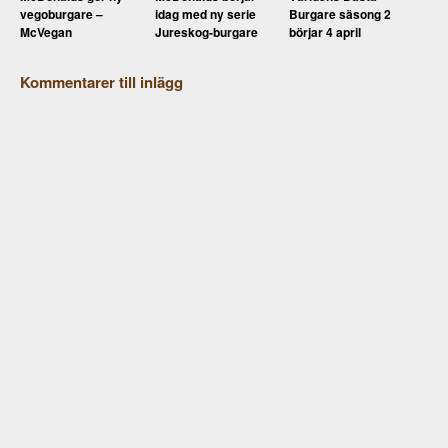
vegoburgare –
idag med ny serie
Burgare säsong 2
McVegan
Jureskog-burgare
börjar 4 april
Kommentarer till inlägg