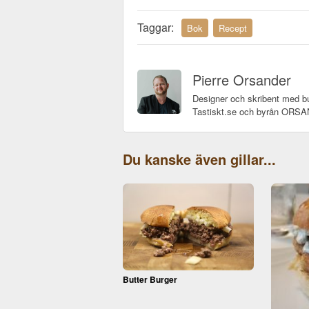
Taggar:
Bok
Recept
Pierre Orsander
Designer och skribent med bu
Tastiskt.se och byrån OR
Du kanske även gillar...
Butter Burger