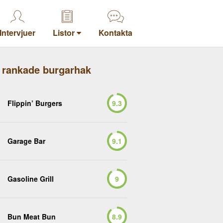
Intervjuer
Listor
Kontakta
 rankade burgarhak
Flippin’ Burgers
9.3
Garage Bar
9.1
Gasoline Grill
9
Bun Meat Bun
8.9