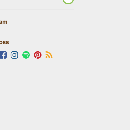
lam
 oss