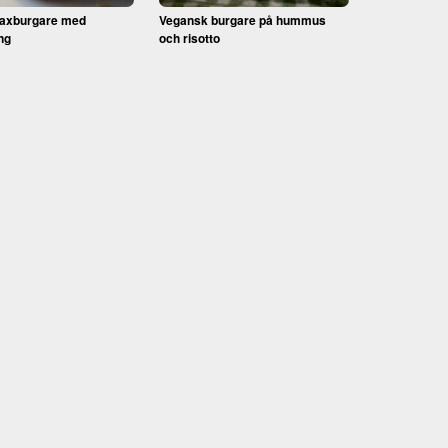
Laxburgare med
Vegansk burgare på hummus
ng
och risotto