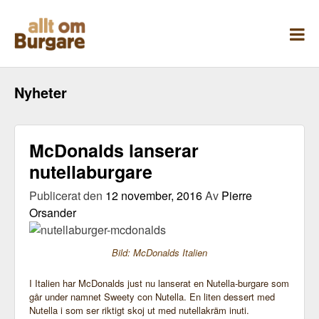
Skippa
till
innehåll
Nyheter
McDonalds lanserar
nutellaburgare
Publicerat den
12 november, 2016
Av
Pierre
Orsander
Bild: McDonalds Italien
I Italien har McDonalds just nu lanserat en Nutella-burgare som
går under namnet Sweety con Nutella. En liten dessert med
Nutella i som ser riktigt skoj ut med nutellakräm inuti.