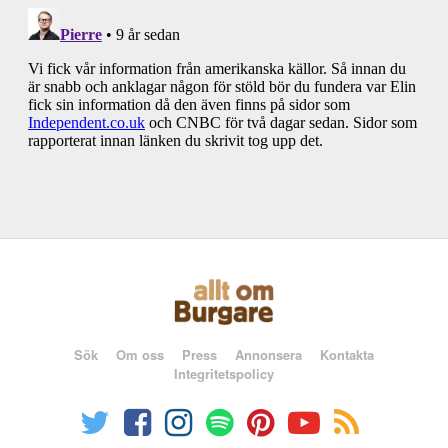
Sök
Om oss
Press
Annonsera
Kontakta
Integritetspolicy