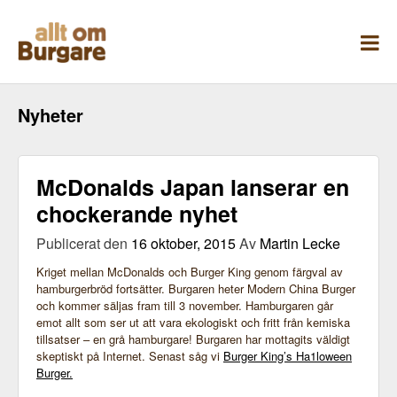
Skippa
till
innehåll
Nyheter
McDonalds Japan lanserar en
chockerande nyhet
Publicerat den
16 oktober, 2015
Av
Martin Lecke
Kriget mellan McDonalds och Burger King genom färgval av
hamburgerbröd fortsätter. Burgaren heter Modern China Burger
och kommer säljas fram till 3 november. Hamburgaren går
emot allt som ser ut att vara ekologiskt och fritt från kemiska
tillsatser – en grå hamburgare! Burgaren har mottagits väldigt
skeptiskt på Internet. Senast såg vi
Burger King’s Ha1loween
Burger.