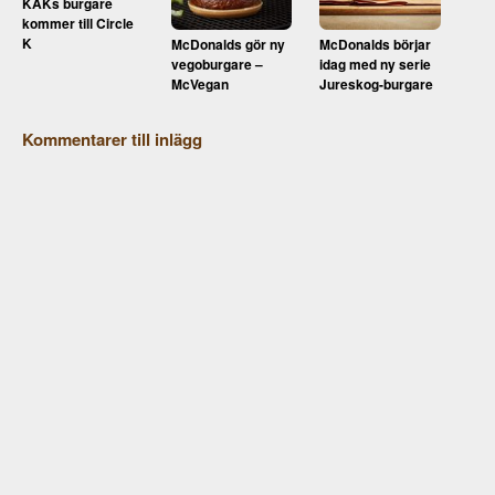
KÄKs burgare
kommer till Circle
K
McDonalds gör ny
McDonalds börjar
vegoburgare –
idag med ny serie
McVegan
Jureskog-burgare
Kommentarer till inlägg