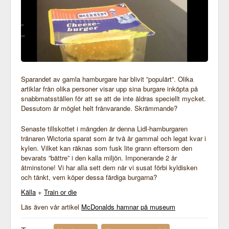
Sparandet av gamla hamburgare har blivit ”populärt”. Olika
artiklar från olika personer visar upp sina burgare inköpta på
snabbmatsställen för att se att de inte åldras speciellt mycket.
Dessutom är möglet helt frånvarande. Skrämmande?
Senaste tillskottet i mängden är denna Lidl-hamburgaren
tränaren Wictoria sparat som är två år gammal och legat kvar i
kylen. Vilket kan räknas som fusk lite grann eftersom den
bevarats ”bättre” i den kalla miljön. Imponerande 2 år
åtminstone! Vi har alla sett dem när vi susat förbi kyldisken
och tänkt, vem köper dessa färdiga burgarna?
Källa
+
Train or die
Läs även vår artikel
McDonalds hamnar på museum