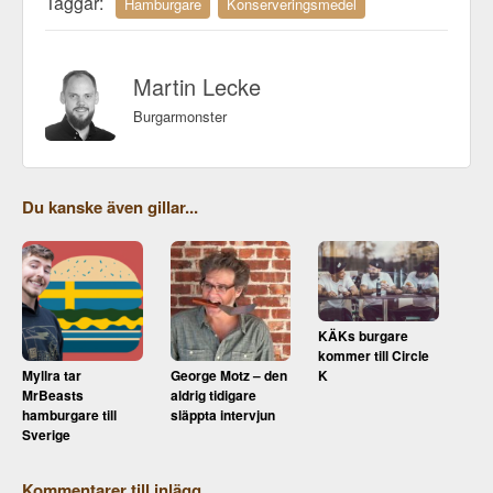
Taggar:
Hamburgare
Konserveringsmedel
Martin Lecke
Burgarmonster
Du kanske även gillar...
KÄKs burgare
kommer till Circle
K
Myllra tar
George Motz – den
MrBeasts
aldrig tidigare
hamburgare till
släppta intervjun
Sverige
Kommentarer till inlägg