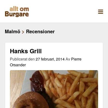
Skippa
till
innehåll
Malmö
>
Recensioner
Hanks Grill
Publicerat den
27 februari, 2014
Av
Pierre
Orsander