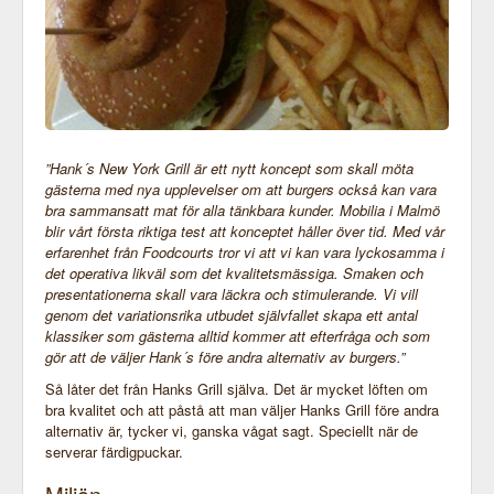
”Hank´s New York Grill är ett nytt koncept som skall möta
gästerna med nya upplevelser om att burgers också kan vara
bra sammansatt mat för alla tänkbara kunder. Mobilia i Malmö
blir vårt första riktiga test att konceptet håller över tid. Med vår
erfarenhet från Foodcourts tror vi att vi kan vara lyckosamma i
det operativa likväl som det kvalitetsmässiga. Smaken och
presentationerna skall vara läckra och stimulerande. Vi vill
genom det variationsrika utbudet självfallet skapa ett antal
klassiker som gästerna alltid kommer att efterfråga och som
gör att de väljer Hank´s före andra alternativ av burgers.”
Så låter det från Hanks Grill själva. Det är mycket löften om
bra kvalitet och att påstå att man väljer Hanks Grill före andra
alternativ är, tycker vi, ganska vågat sagt. Speciellt när de
serverar färdigpuckar.