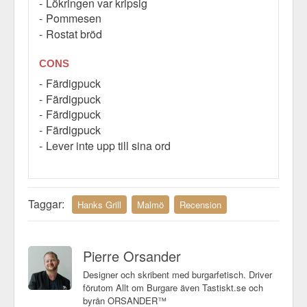
Lökringen var kripsig
Pommesen
Rostat bröd
CONS
Färdigpuck
Färdigpuck
Färdigpuck
Färdigpuck
Lever inte upp till sina ord
Taggar:
Hanks Grill
Malmö
Recension
Pierre Orsander
Designer och skribent med burgarfetisch. Driver
förutom Allt om Burgare även Tastiskt.se och
byrån ORSANDER™