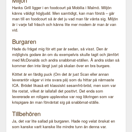
Miljön
Hanks Grill ligger i en foodcourt på Mobilia i Malmö. Miljön
känns väldigt högljudd. Men samtidigt, kan man förstå – går
man till en foodcourt så är det ju vad man får vänta sig. Miljön
är i varje fall fräsch och känns lite mer modern är man är van
vid.
Burgaren
Hade du frågat mig för ett par år sedan, så visst. Den är
möjligtvis godare än om du exempelvis skulle tagit och jämfört
med McDonalds och andra snabbmat-ställen. Å andra sidan så
kommer den inte långt just på skalan över en bra burgare.
Köttet är en färdig puck (Om det är just Scan eller annan
leverantör vågar vi inte svara på) som du hittar på närmaste
ICA. Brödet likaså ett klassiskt sesamfrö-bröd, men som var
lite rostat, vilket är iallafall det positivt. Det enda som
levererade en roligare upplevelse var nog lökringen som var
krispigare än man förväntat sig på snabbmat-ställe.
Tillbehören
Ja, det var lite sallad på burgaren. Hade nog velat önskat en
som kanske varit kanske lite mindre tunn än denna var.