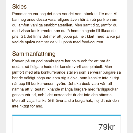
Sides
Pommesen var nog det som var det som stack ut lite mer. Vi
kan nog anse dessa vara roligare även här än på punkten om
du jämfört vanliga snabbmatställen. Men samtidigt, jämför du
med vissa konkurrenter kan du få hemmalagade till liknande
pris. Så det finns det mer att jobba på, helt klart, med tanke på
vad de själva nämner de vill uppnå med food-courten.
Sammanfattning
Kraven på en god hamburgare har höjts och för ett par år
sedan, så tidigare hade det kanske varit acceptabelt. Men
jämfört med alla konkurrerande ställen som serverar burgare så
har de väldigt höga ord som sig själva, som kanske inte riktigt
når upp till konkurrensen tyvärr. Det ska dock vara värt att
nämna att vi testat liknande många burgare med färdigpuckar
genom vår tid, och i det anseendet är det inte den sämsta.
Men att välja Hanks Grill över andra burgarhak, nej dit når den
inte riktigt för mig.
79kr