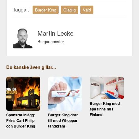
Taggar:
Burger King
Olaglig
Våld
Martin Lecke
Burgarmonster
Du kanske även gillar...
Burger King med
spa finns nu i
Finland
Sponsrat inlägg:
Burger King drar
Prins Carl Philip
till med Whopper-
och Burger King
tandkräm