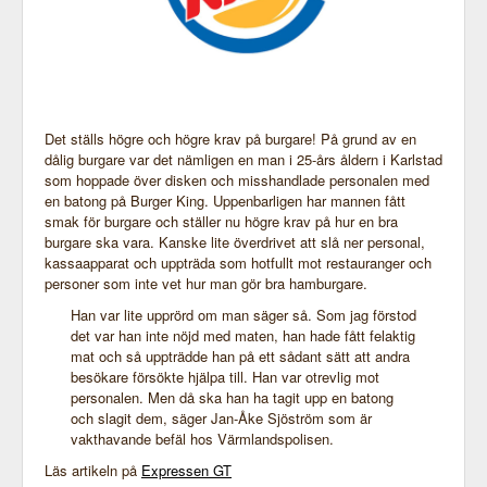
Det ställs högre och högre krav på burgare! På grund av en
dålig burgare var det nämligen en man i 25-års åldern i Karlstad
som hoppade över disken och misshandlade personalen med
en batong på Burger King. Uppenbarligen har mannen fått
smak för burgare och ställer nu högre krav på hur en bra
burgare ska vara. Kanske lite överdrivet att slå ner personal,
kassaapparat och uppträda som hotfullt mot restauranger och
personer som inte vet hur man gör bra hamburgare.
Han var lite upprörd om man säger så. Som jag förstod
det var han inte nöjd med maten, han hade fått felaktig
mat och så uppträdde han på ett sådant sätt att andra
besökare försökte hjälpa till. Han var otrevlig mot
personalen. Men då ska han ha tagit upp en batong
och slagit dem, säger Jan-Åke Sjöström som är
vakthavande befäl hos Värmlandspolisen.
Läs artikeln på
Expressen GT