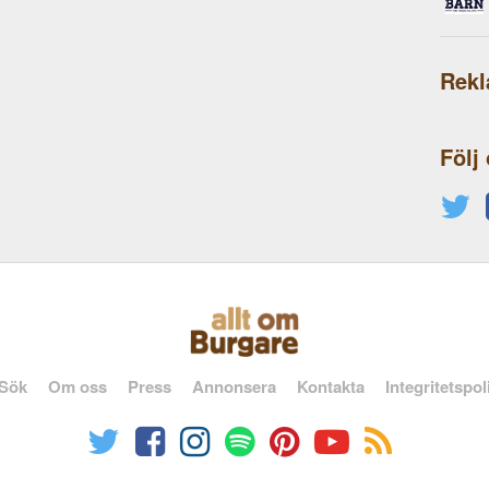
Rek
Följ
Sök
Om oss
Press
Annonsera
Kontakta
Integritetspol