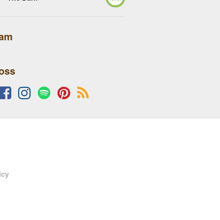
lam
 oss
icy