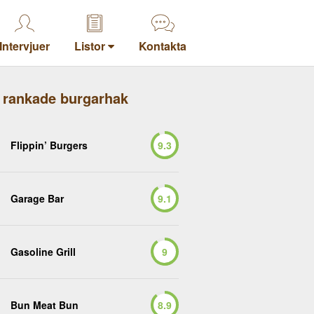
Intervjuer
Listor
Kontakta
 rankade burgarhak
Flippin’ Burgers
9.3
Garage Bar
9.1
Gasoline Grill
9
Bun Meat Bun
8.9