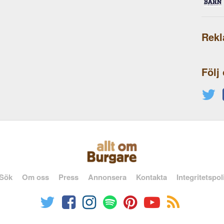
Rek
Följ
Sök
Om oss
Press
Annonsera
Kontakta
Integritetspol