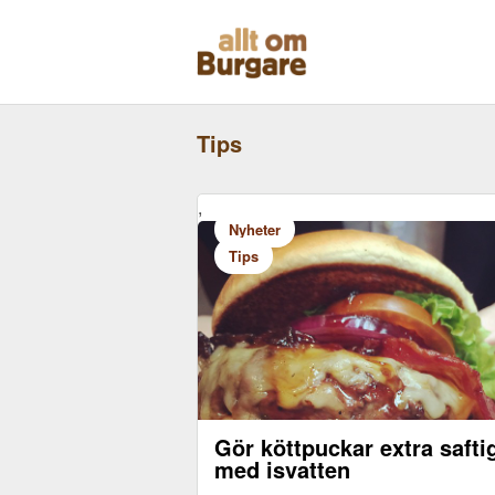
Skippa
till
innehåll
Tips
,
Nyheter
Tips
Gör köttpuckar extra safti
med isvatten