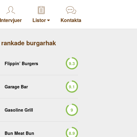
Intervjuer
Listor
Kontakta
 rankade burgarhak
Flippin’ Burgers
9.3
Garage Bar
9.1
Gasoline Grill
9
Bun Meat Bun
8.9