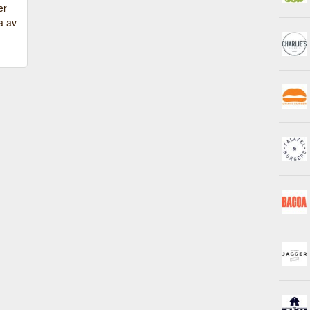
er
a av