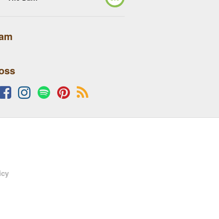
lam
 oss
icy