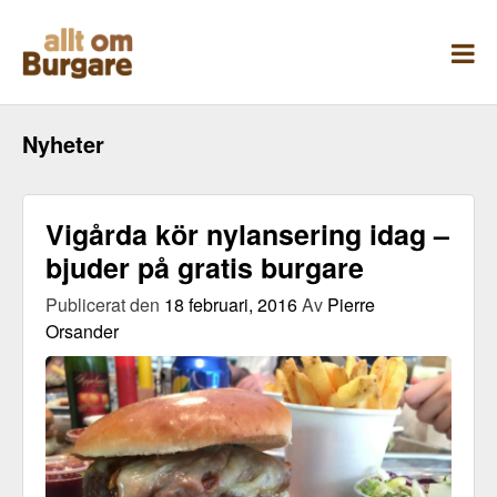
Skippa
till
innehåll
Nyheter
Vigårda kör nylansering idag –
bjuder på gratis burgare
Publicerat den
18 februari, 2016
Av
Pierre
Orsander