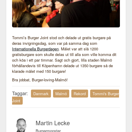
Tommi’s Burger Joint stod och delade ut gratis burgare på
deras invigningsdag, som var på samma dag som
Internationella Burgardagen
. Målet var att slå 1200
gratisburgare som skulle delas ut till alla som ville komma dit
och köa i ett par timmar. Sagt och gjort, lilla staden Malmö
förhållandevis till Köpenhamn delade ut 1350 burgare så de
klarade målet med 150 burgare!
Bra jobbat, Burger-loving-Malmö!
Taggar:
Danmark
Malmö
Rekord
Tommi's Burger
Joint
Martin Lecke
Burgarmonster