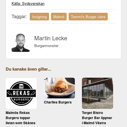
Källa: Sydsvenskan
Taggar:
Invigning
Malmö
Tommi's Burger Joint
Martin Lecke
Burgarmonster
Du kanske även gillar...
Charlies Burgers
Malmös Rekas
Torget Bistro
Burgers toppar
Burger Bar öppnar
listan som Skånes
i Malmö Västra