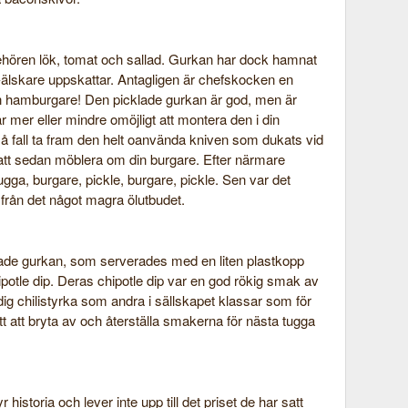
hören lök, tomat och sallad. Gurkan har dock hamnat
e-älskare uppskattar. Antagligen är chefskocken en
n hamburgare! Den picklade gurkan är god, men är
r mer eller mindre omöjligt att montera den i din
 så fall ta fram den helt oanvända kniven som dukats vid
 att sedan möblera om din burgare. Efter närmare
ugga, burgare, pickle, burgare, pickle. Sen var det
 från det något magra ölutbudet.
ade gurkan, som serverades med en liten plastkopp
otle dip. Deras chipotle dip var en god rökig smak av
dig chilistyrka som andra i sällskapet klassar som för
ätt att bryta av och återställa smakerna för nästa tugga
storia och lever inte upp till det priset de har satt