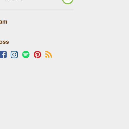
lam
 oss