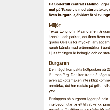
På Södertull centralt i Malmö ligg
mat på Texas-vis med stora stekar, ri
även burgare, självklart är vi tvungn
Miljön
Texas Longhorn i Malmö är en långsmal
kanalen och parken, det finns även en 
grader Celsius för mycket, är väggar
ranch-känsla med brännmärken i bord
Ljussättningen är behaglig och de stor
Burgaren
Den något kompakta köttpucken på 2
lätt rosa färg. Den kan framstå något t
även att köttsmaken inte riktigt kommer
anmärka, det har rostats på grillen vil
ytor.
Prislappen på burgaren ligger på hela 
inte bacon utan är ett tillval, vill du
baspriset för rätten skulle räcka för t