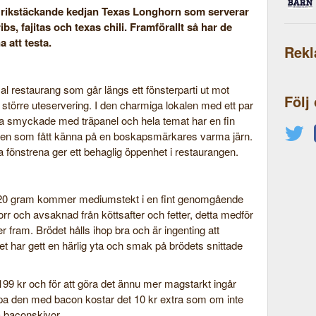
er rikstäckande kedjan Texas Longhorn som serverar
bs, fajitas och texas chili. Framförallt så har de
a att testa.
Rek
 restaurang som går längs ett fönsterparti ut mot
Följ
större uteservering. I den charmiga lokalen med ett par
na smyckade med träpanel och hela temat har en fin
en som fått känna på en boskapsmärkares varma järn.
a fönstrena ger ett behaglig öppenhet i restaurangen.
20 gram kommer mediumstekt i en fint genomgående
orr och avsaknad från köttsafter och fetter, detta medför
 fram. Brödet hålls ihop bra och är ingenting att
ket har gett en härlig yta och smak på brödets snittade
199 kr och för att göra det ännu mer magstarkt ingår
 pimpa den med bacon kostar det 10 kr extra som om inte
vå baconskivor.