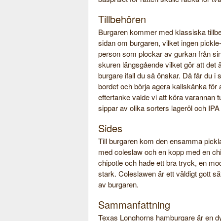
Tillbehören
Burgaren kommer med klassiska tillbe
sidan om burgaren, vilket ingen pickl
person som plockar av gurkan från si
skuren längsgående vilket gör att det ä
burgare ifall du så önskar. Då får du i
bordet och börja agera kallskänka för
eftertanke valde vi att köra varannan t
sippar av olika sorters lageröl och IPA
Sides
Till burgaren kom den ensamma pickl
med coleslaw och en kopp med en chip
chipotle och hade ett bra tryck, en mo
stark. Coleslawen är ett väldigt gott s
av burgaren.
Sammanfattning
Texas Longhorns hamburgare är en dyr hi