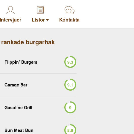
Intervjuer
Listor
Kontakta
 rankade burgarhak
Flippin’ Burgers
9.3
Garage Bar
9.1
Gasoline Grill
9
Bun Meat Bun
8.9