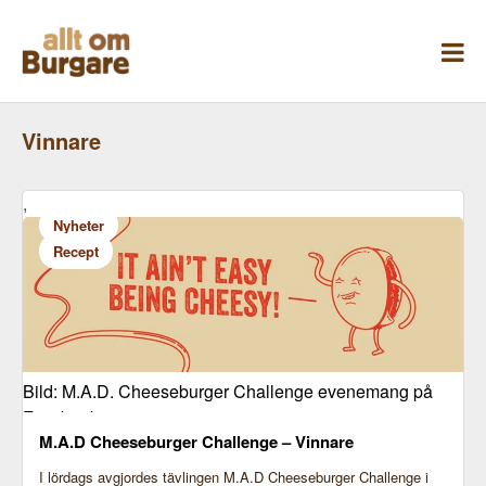
Skippa
till
innehåll
Vinnare
,
Nyheter
Recept
Bild: M.A.D. Cheeseburger Challenge evenemang på
Facebook
M.A.D Cheeseburger Challenge – Vinnare
I lördags avgjordes tävlingen M.A.D Cheeseburger Challenge i