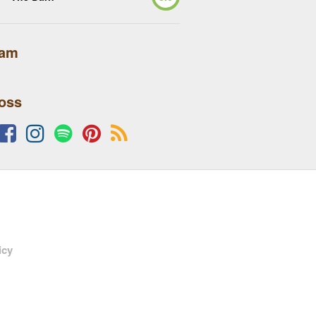
lam
 oss
icy