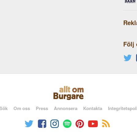
Rek
Följ
Sök
Om oss
Press
Annonsera
Kontakta
Integritetspol