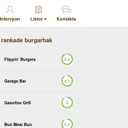
Intervjuer
Listor
Kontakta
 rankade burgarhak
Flippin’ Burgers
9.3
Garage Bar
9.1
Gasoline Grill
9
Bun Meat Bun
8.9