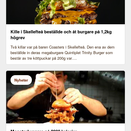
Kille i Skellefteå beställde och åt burgare på 1,2kg
högrev
Två killar var på baren Coasters i Skellefteå. Den ena av dem
beställde in deras megaburgare Quintiplet Trinity Burger som
består av tre köttpuckar på 200g var….
Obs: Bilden har ej med texten att göra.
Nyheter