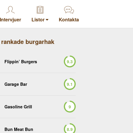
Intervjuer
Listor
Kontakta
 rankade burgarhak
Flippin’ Burgers
9.3
Garage Bar
9.1
Gasoline Grill
9
Bun Meat Bun
8.9