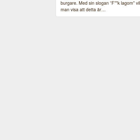
burgare. Med sin slogan ”F**k lagom* vil
man visa att detta är…