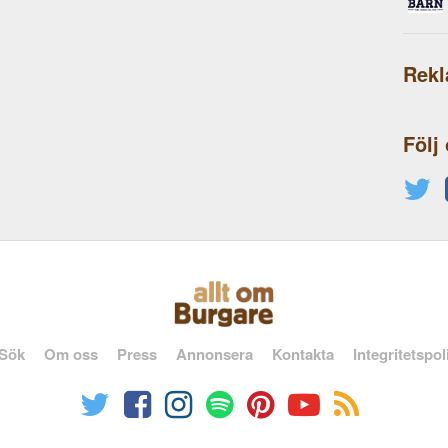
Rek
Följ
Sök
Om oss
Press
Annonsera
Kontakta
Integritetspol