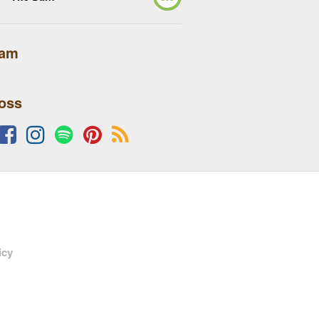
lam
 oss
icy