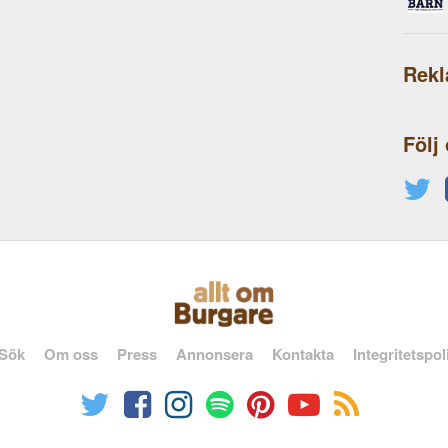
Rek
Följ
Sök
Om oss
Press
Annonsera
Kontakta
Integritetspol