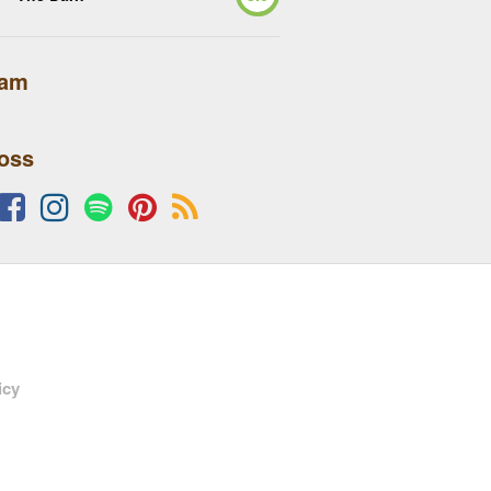
lam
 oss
icy