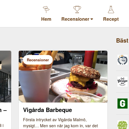
Hem
Recensioner
Recept
Bäst
Recensioner
m –
Vigårda Barbeque
Första intrycket av Vigårda Malmö,
 i
mysigt… Men sen när jag kom in, var det