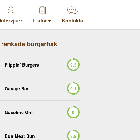
Intervjuer
Listor
Kontakta
 rankade burgarhak
Flippin’ Burgers
9.3
Garage Bar
9.1
Gasoline Grill
9
Bun Meat Bun
8.9