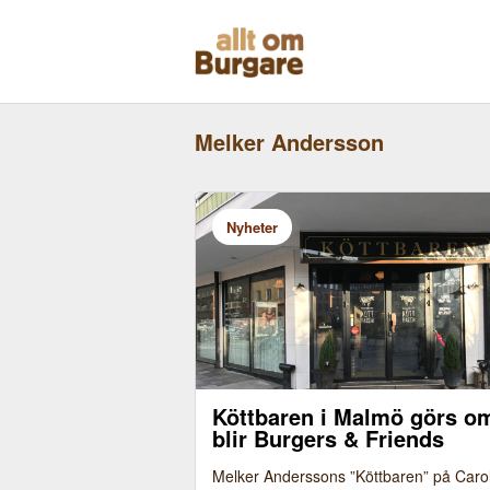
Skippa
till
innehåll
Melker Andersson
Nyheter
Köttbaren i Malmö görs o
blir Burgers & Friends
Bild: Pierre Orsander
Melker Anderssons ”Köttbaren” på Caroli