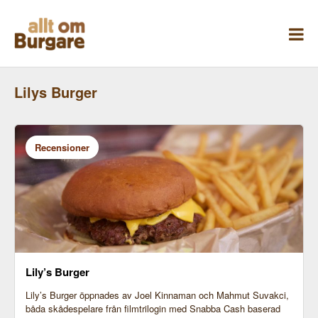
Skippa
till
innehåll
Lilys Burger
Recensioner
Lily’s Burger
Lily’s Burger öppnades av Joel Kinnaman och Mahmut Suvakci,
båda skådespelare från filmtrilogin med Snabba Cash baserad