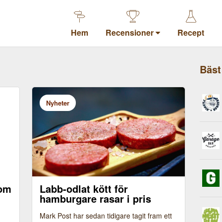
Hem
Recensioner
Recept
Bäst
Nyheter
som
Labb-odlat kött för
hamburgare rasar i pris
Mark Post har sedan tidigare tagit fram ett