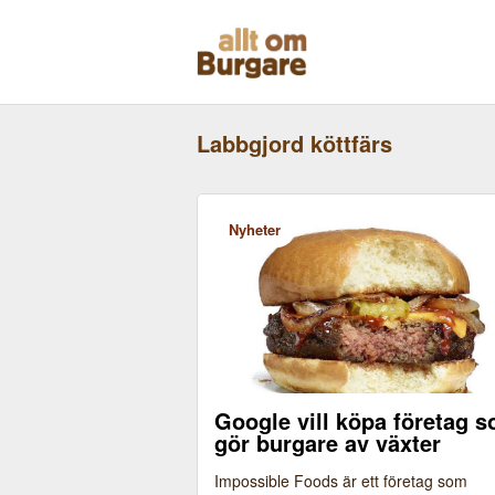
Skippa
till
innehåll
Labbgjord köttfärs
Nyheter
Google vill köpa företag 
gör burgare av växter
Impossible Foods är ett företag som