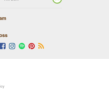
lam
 oss
icy