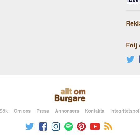
Rek
Följ
Sök
Om oss
Press
Annonsera
Kontakta
Integritetspol