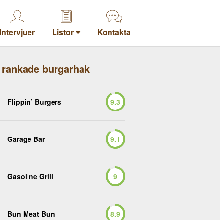
Intervjuer
Listor
Kontakta
 rankade burgarhak
Flippin’ Burgers
9.3
Garage Bar
9.1
Gasoline Grill
9
Bun Meat Bun
8.9