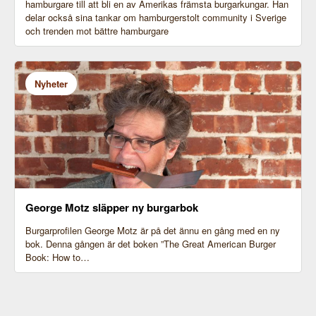
hamburgare till att bli en av Amerikas främsta burgarkungar. Han
delar också sina tankar om hamburgerstolt community i Sverige
Bild: George Motz
och trenden mot bättre hamburgare
Nyheter
George Motz släpper ny burgarbok
Burgarprofilen George Motz är på det ännu en gång med en ny
bok. Denna gången är det boken ”The Great American Burger
Book: How to…
Bild: George Motz