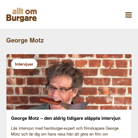
Skippa
till
innehåll
George Motz
Intervjuer
George Motz – den aldrig tidigare släppta intervjun
Läs intervjun med hamburger-expert och filmskapare George
Motz och lär dig om hans resa från att göra en film om