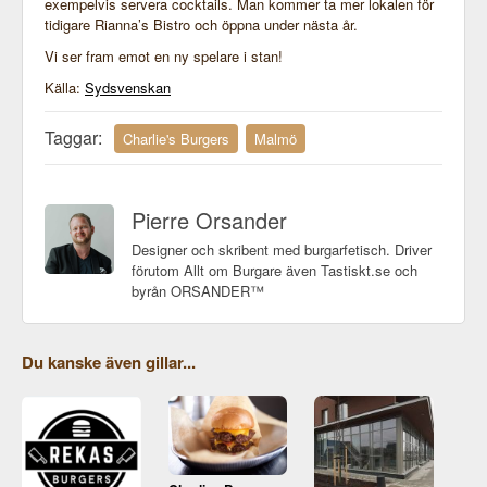
exempelvis servera cocktails. Man kommer ta mer lokalen för
tidigare Rianna’s Bistro och öppna under nästa år.
Vi ser fram emot en ny spelare i stan!
Källa:
Sydsvenskan
Taggar:
Charlie's Burgers
Malmö
Pierre Orsander
Designer och skribent med burgarfetisch. Driver
förutom Allt om Burgare även Tastiskt.se och
byrån ORSANDER™
Du kanske även gillar...