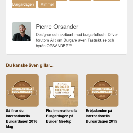
Burgardagen
Vimmel
Pierre Orsander
Designer och skribent med burgarfetisch. Driver
förutom Allt om Burgare även Tastiskt.se och
byrån ORSANDER™
Du kanske även gillar...
Så firar du
Fira Internationella
Erbjudanden på
Internationella
Burgardagen på
Internationella
Burgardagen 2016
Burger Meetup
Burgardagen 2015
idag