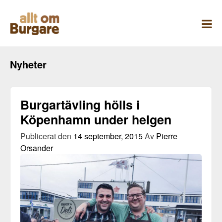
Skippa
till
innehåll
Nyheter
Burgartävling hölls i
Köpenhamn under helgen
Publicerat den
14 september, 2015
Av
Pierre
Orsander