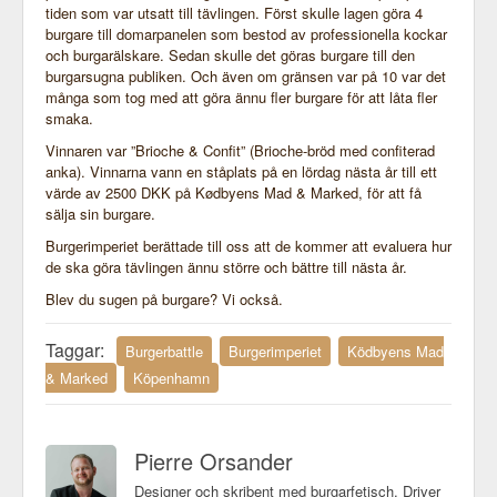
tiden som var utsatt till tävlingen. Först skulle lagen göra 4
burgare till domarpanelen som bestod av professionella kockar
och burgarälskare. Sedan skulle det göras burgare till den
burgarsugna publiken. Och även om gränsen var på 10 var det
många som tog med att göra ännu fler burgare för att låta fler
smaka.
Vinnaren var ”Brioche & Confit” (Brioche-bröd med confiterad
anka). Vinnarna vann en ståplats på en lördag nästa år till ett
värde av 2500 DKK på Kødbyens Mad & Marked, för att få
sälja sin burgare.
Burgerimperiet berättade till oss att de kommer att evaluera hur
de ska göra tävlingen ännu större och bättre till nästa år.
Blev du sugen på burgare? Vi också.
Taggar:
Burgerbattle
Burgerimperiet
Ködbyens Mad
& Marked
Köpenhamn
Pierre Orsander
Designer och skribent med burgarfetisch. Driver