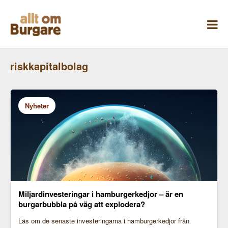
Skippa
till
innehåll
riskkapitalbolag
Nyheter
Miljardinvesteringar i hamburgerkedjor – är en
burgarbubbla på väg att explodera?
Läs om de senaste investeringarna i hamburgerkedjor från