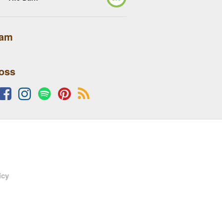
lam
 oss
icy