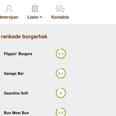
Intervjuer
Listor
Kontakta
 rankade burgarhak
Flippin’ Burgers
9.3
Garage Bar
9.1
Gasoline Grill
9
Bun Meat Bun
8.9