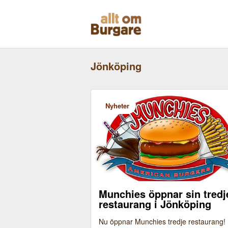
Skippa
till
innehåll
Jönköping
Nyheter
Munchies öppnar sin tredj
restaurang i Jönköping
Nu öppnar Munchies tredje restaurang!