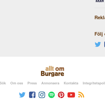
Rek
Följ
Sök
Om oss
Press
Annonsera
Kontakta
Integritetspol