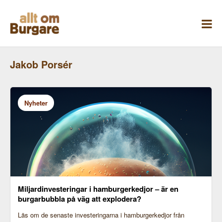
Skippa
till
innehåll
Jakob Porsér
Nyheter
Miljardinvesteringar i hamburgerkedjor – är en
burgarbubbla på väg att explodera?
Läs om de senaste investeringarna i hamburgerkedjor från