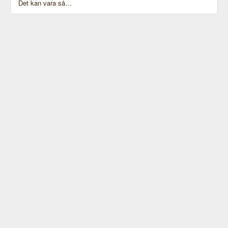
Det kan vara så…
Bild från senare tillfälle, på deras Cheeseburger