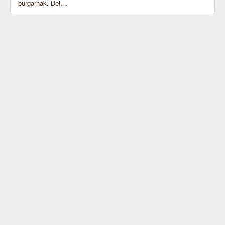
burgarhak. Det…
En dubbel Bunburger skämtar man inte om. Beställs
gärna ”Extra fin”.