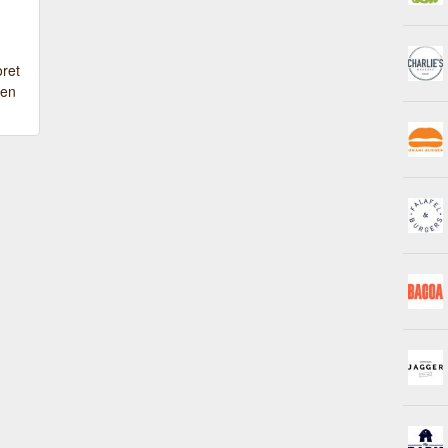
oret
 en