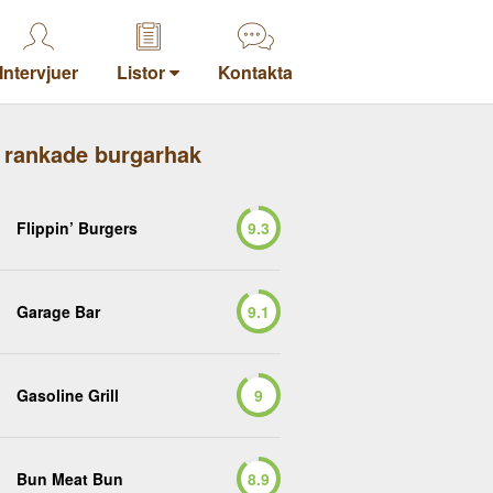
Intervjuer
Listor
Kontakta
 rankade burgarhak
Flippin’ Burgers
9.3
Garage Bar
9.1
Gasoline Grill
9
Bun Meat Bun
8.9