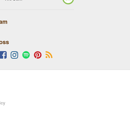
lam
 oss
icy