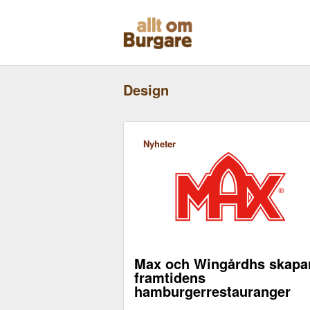
Skippa
till
innehåll
Design
Nyheter
Max och Wingårdhs skapa
framtidens
hamburgerrestauranger