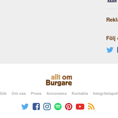
Rek
Följ
Sök
Om oss
Press
Annonsera
Kontakta
Integritetspol