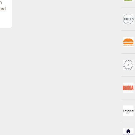
n
ard