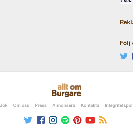
Rek
Följ
Sök
Om oss
Press
Annonsera
Kontakta
Integritetspol