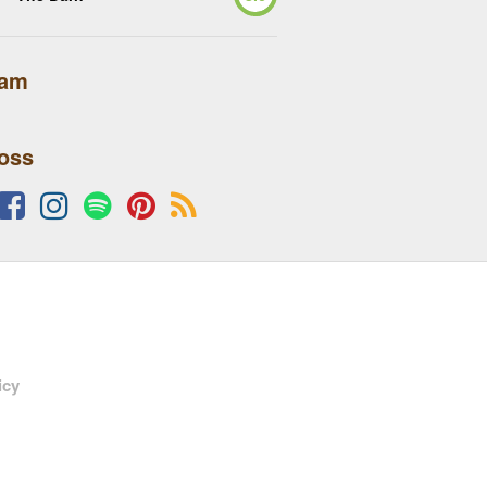
lam
 oss
icy