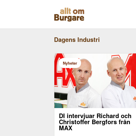
Skippa
till
innehåll
Dagens Industri
Nyheter
DI intervjuar Richard och
Christoffer Bergfors från
Bild: Pressbild, Max Hamburgare
MAX