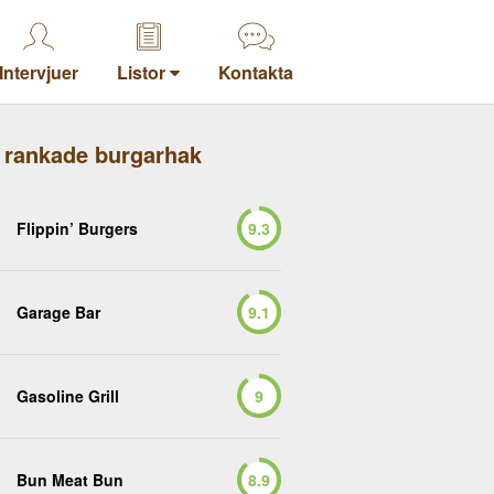
Intervjuer
Listor
Kontakta
 rankade burgarhak
Flippin’ Burgers
9.3
Garage Bar
9.1
Gasoline Grill
9
Bun Meat Bun
8.9