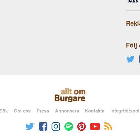
Rek
Följ
Sök
Om oss
Press
Annonsera
Kontakta
Integritetspol