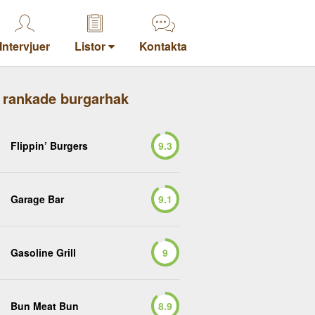
Intervjuer
Listor
Kontakta
 rankade burgarhak
Flippin’ Burgers
9.3
Garage Bar
9.1
Gasoline Grill
9
Bun Meat Bun
8.9