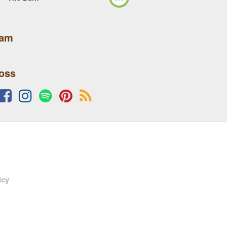
lam
 oss
icy